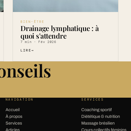
BIEN-ÊTRE
Drainage lymphatique : à
quoi s'attendre
7 min · Fév 2026
LIRE
→
onseils
NAVIGATION
SERVICES
Accueil
Coaching sportif
À propos
Diététique & nutrition
Services
Massage brésilien
Articles
Cours collectifs féminins