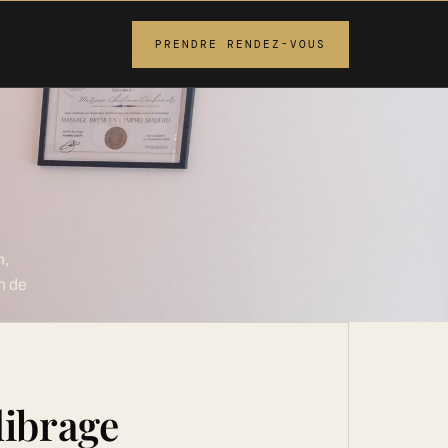
PRENDRE RENDEZ-VOUS
n,
n de
librage