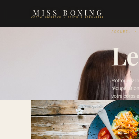
MISS BOXING
COACH SPORTIVE · SANTÉ & BIEN-ÊTRE
ACCUEIL ·
Le
Retrouvez l
récupération
votre corps 