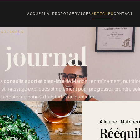
ACCUEIL
À PROPOS
SERVICES
ARTICLES
CONTACT
 ARTICLES
 journal
es
conseils sport et bien-être
de Marion : entraînement, nutritio
 et massage expliqués simplement pour progresser, prendre soi
et adopter de bonnes habitudes au quotidien.
À la une · Nutrition
Rééqui