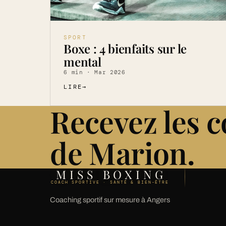
SPORT
Boxe : 4 bienfaits sur le
mental
6 min · Mar 2026
LIRE
→
Recevez les c
de Marion.
MISS BOXING
COACH SPORTIVE · SANTÉ & BIEN-ÊTRE
Coaching sportif sur mesure à Angers