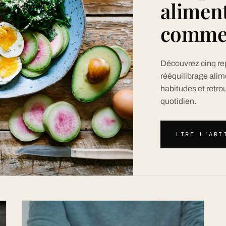
aliment
comme
Découvrez cinq r
rééquilibrage alim
habitudes et retro
quotidien.
LIRE L’ART