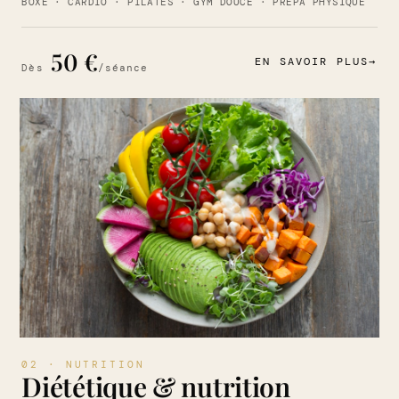
BOXE · CARDIO · PILATES · GYM DOUCE · PRÉPA PHYSIQUE
50 €
EN SAVOIR PLUS
→
Dès
/séance
02 · NUTRITION
Diététique & nutrition