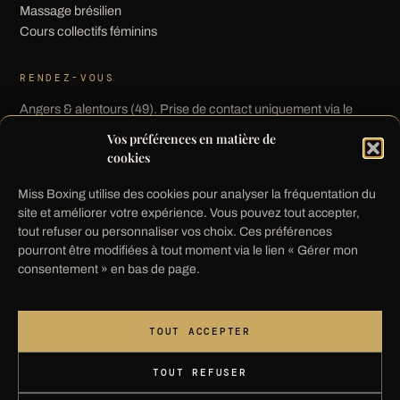
Massage brésilien
Cours collectifs féminins
RENDEZ-VOUS
Angers & alentours (49). Prise de contact uniquement via le
formulaire.
Vos préférences en matière de
cookies
PRENDRE RENDEZ-VOUS
Miss Boxing utilise des cookies pour analyser la fréquentation du
site et améliorer votre expérience. Vous pouvez tout accepter,
tout refuser ou personnaliser vos choix. Ces préférences
NEWSLETTER
pourront être modifiées à tout moment via le lien « Gérer mon
consentement » en bas de page.
→
Un e-mail de confirmation vous sera envoyé.
TOUT ACCEPTER
Désinscription possible à tout moment —
en savoir
plus
.
TOUT REFUSER